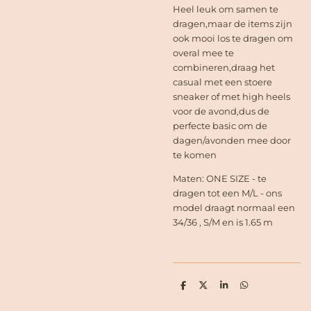
Heel leuk om samen te
dragen,maar de items zijn
ook mooi los te dragen om
overal mee te
combineren,draag het
casual met een stoere
sneaker of met high heels
voor de avond,dus de
perfecte basic om de
dagen/avonden mee door
te komen
Maten: ONE SIZE - te
dragen tot een M/L - ons
model draagt normaal een
34/36 , S/M en is 1.65 m
D
D
S
D
e
e
h
e
l
e
a
l