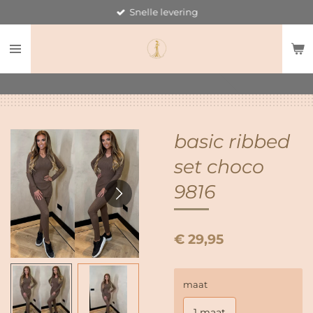
Snelle levering
Ga
direct
naar
de
hoofdinhoud
basic ribbed
set choco
9816
€ 29,95
maat
1 maat