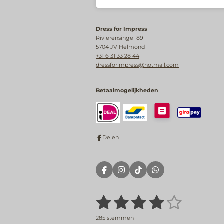
Dress for Impress
Rivierensingel 89
5704 JV Helmond
+31 6 31 33 28 44
dressforimpress@hotmail.com
Betaalmogelijkheden
Delen
F
I
T
W
a
n
i
h
c
s
k
a
e
t
T
t
1
2
3
4
5
S
R
b
a
o
s
t
a
o
g
k
A
s
s
s
s
s
e
t
o
r
p
285 stemmen
m