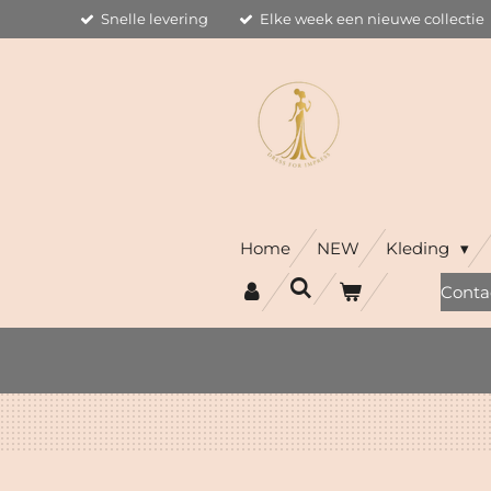
Snelle levering
Elke week een nieuwe collectie
Ga
direct
naar
de
hoofdinhoud
Home
NEW
Kleding
Conta