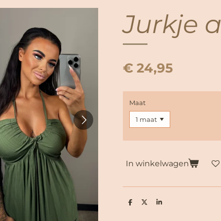
Jurkje 
€ 24,95
Maat
In winkelwagen
D
D
S
e
e
h
l
e
a