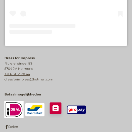
Dress for Impress
Rivierensingel 89
5704 JV Helmond
+31 6 31 33 28 44
dressforimpress@hotmail.com
Betaalmogelijkheden
Delen