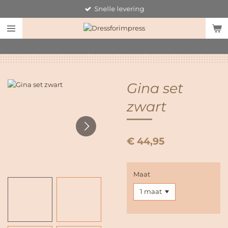
Snelle levering
Ga
direct
naar
de
hoofdinhoud
Gina set
zwart
€ 44,95
Maat