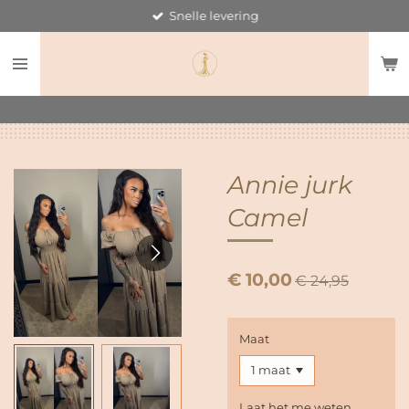
Snelle levering
Ga
direct
naar
de
hoofdinhoud
Annie jurk
Camel
€ 10,00
€ 24,95
Maat
Laat het me weten