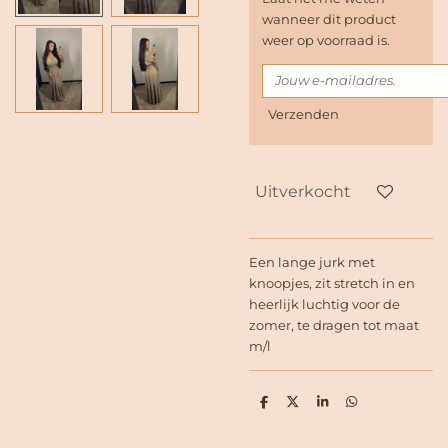
wanneer dit product
weer op voorraad is.
Verzenden
Uitverkocht
Een lange jurk met
knoopjes, zit stretch in en
heerlijk luchtig voor de
zomer, te dragen tot maat
m/l
D
D
S
D
e
e
h
e
l
e
a
l
e
l
r
e