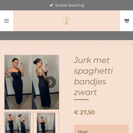
Snelle levering
Ga
direct
naar
de
hoofdinhoud
Jurk met
spaghetti
bandjes
zwart
€ 27,50
Maat