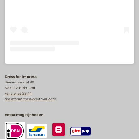
Dress for Impress
Rivierensingel 89
5704 JV Helmond
+31 6 31 33 28 44
dressforimpress@hotmail.com
Betaalmogelijkheden