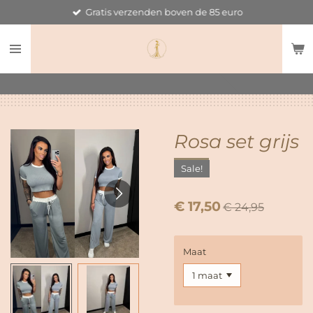
Gratis verzenden boven de 85 euro
Ga
direct
naar
de
hoofdinhoud
Rosa set grijs
Sale!
€ 17,50
€ 24,95
Maat