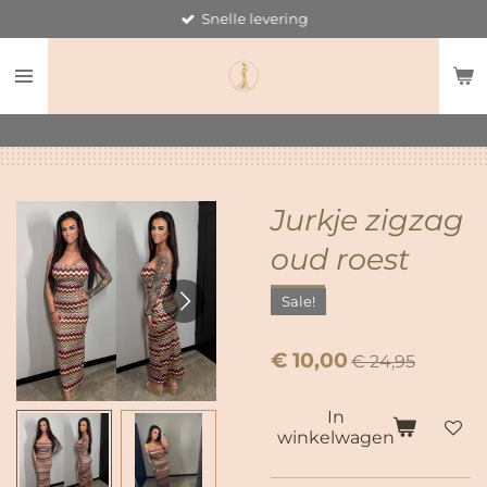
Snelle levering
Ga
direct
naar
de
hoofdinhoud
Jurkje zigzag
oud roest
Sale!
€ 10,00
€ 24,95
In
winkelwagen