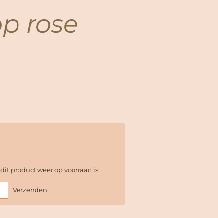
op rose
it product weer op voorraad is.
Verzenden