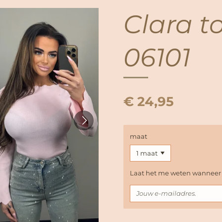
Clara t
06101
€ 24,95
maat
Laat het me weten wanneer d