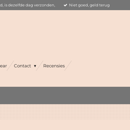
ld, is dezelfde dag verzonden,
Niet goed, geld terug
ear
Contact
Recensies