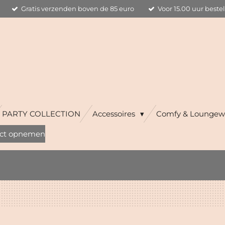
Gratis verzenden boven de 85 euro
Voor 15.00 uur beste
PARTY COLLECTION
Accessoires
Comfy & Loungew
ct opnemen