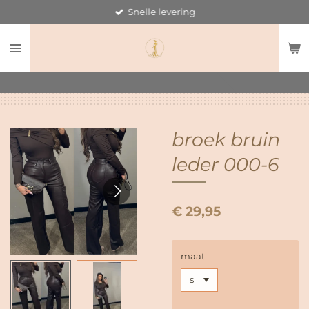
Snelle levering
Ga
direct
naar
de
hoofdinhoud
broek bruin
leder 000-6
€ 29,95
maat