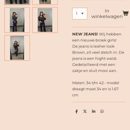
In
winkelwagen
NEW JEANS!
Wij hebben
een nieuwe broek girls!
De jeans is leaher look
Brown, zit veel stetch in. De
jeans is een hight waist.
Gedetailleerd met een
zakje en sluit mooi aan.
Maten: 34 t/m 42 - model
draagt maat 34 en is 1.67
cm
D
D
S
D
e
e
h
e
l
e
a
l
e
l
r
e
n
e
n