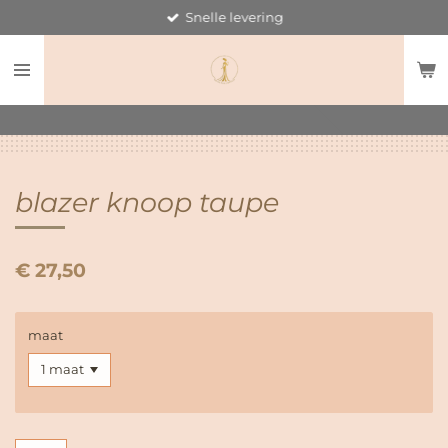
Snelle levering
Ga
direct
naar
de
hoofdinhoud
blazer knoop taupe
€ 27,50
maat