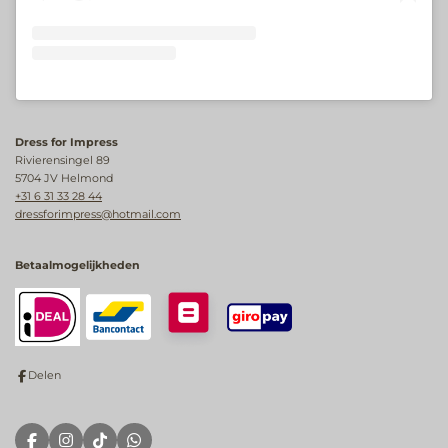
Dress for Impress
Rivierensingel 89
5704 JV Helmond
+31 6 31 33 28 44
dressforimpress@hotmail.com
Betaalmogelijkheden
Delen
F
I
T
W