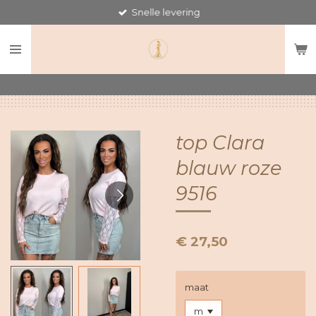
Snelle levering
Ga
direct
naar
de
hoofdinhoud
top Clara
blauw roze
9516
€ 27,50
maat