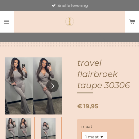
Snelle levering
Ga
direct
naar
de
hoofdinhoud
travel
flairbroek
taupe 30306
€ 19,95
maat