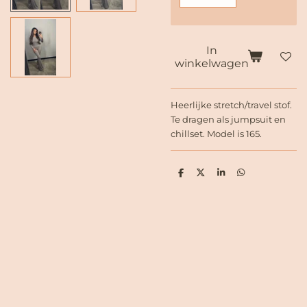
In
winkelwagen
Heerlijke stretch/travel stof.
Te dragen als jumpsuit en
chillset. Model is 165.
D
D
S
D
e
e
h
e
l
e
a
l
e
l
r
e
n
e
n