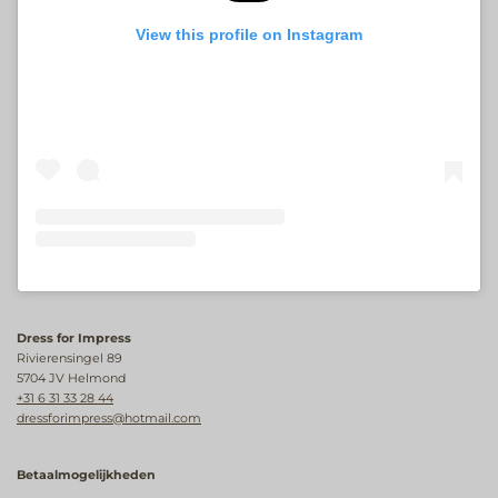
View this profile on Instagram
Dress for Impress
Rivierensingel 89
5704 JV Helmond
+31 6 31 33 28 44
dressforimpress@hotmail.com
Betaalmogelijkheden