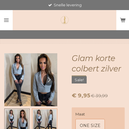
Snelle levering
Ga
direct
naar
de
hoofdinhoud
Glam korte
colbert zilver
Sale!
€ 9,95
€ 39,99
Maat
ONE SIZE