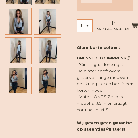
In
winkelwagen
Glam korte colbert
DRESSED TO IMPRESS
//
""Girls' night, done right"
De blazer heeft overal
glitters en lange mouwen,
een kraag. De colbert is een
korter model!
• Maten: ONE SIZe- ons
model is 1,65 m en draagt
normaal maat S
Wij geven geen garantie
op steentjes/glitters!