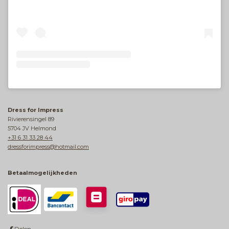
Dress for Impress
Rivierensingel 89
5704 JV Helmond
+31 6 31 33 28 44
dressforimpress@hotmail.com
Betaalmogelijkheden
Delen