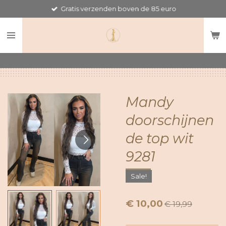
Gratis verzenden boven de 85 euro
Ga
direct
naar
de
hoofdinhoud
Mandy
doorschijnen
de top wit
9281
Sale!
€ 10,00
€ 19,99