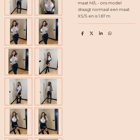
maat M/L - ons model
draagt normaal een maat
XS/S en is 1.67 m
D
D
S
D
e
e
h
e
l
e
a
l
e
l
r
e
n
e
n