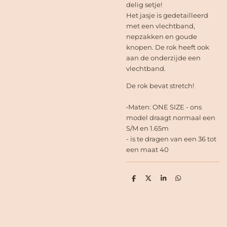
delig setje!
Het jasje is gedetailleerd
met een vlechtband,
nepzakken en goude
knopen. De rok heeft ook
aan de onderzijde een
vlechtband.
De rok bevat stretch!
•Maten: ONE SIZE - ons
model draagt normaal een
S/M en 1.65m
- is te dragen van een 36 tot
een maat 40
D
D
S
D
e
e
h
e
l
e
a
l
e
l
r
e
n
e
n