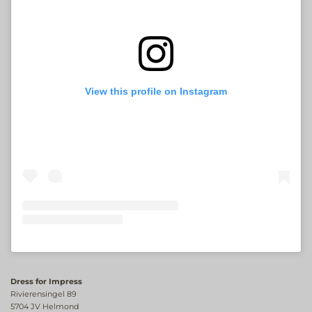
View this profile on Instagram
Dress for Impress
Rivierensingel 89
5704 JV Helmond