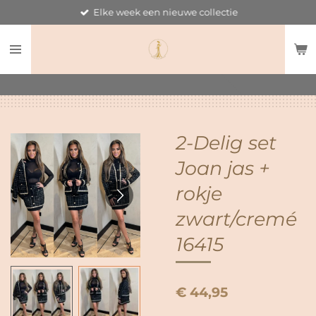
Elke week een nieuwe collectie
Ga
direct
naar
de
hoofdinhoud
2-Delig set
Joan jas +
rokje
zwart/cremé
16415
€ 44,95