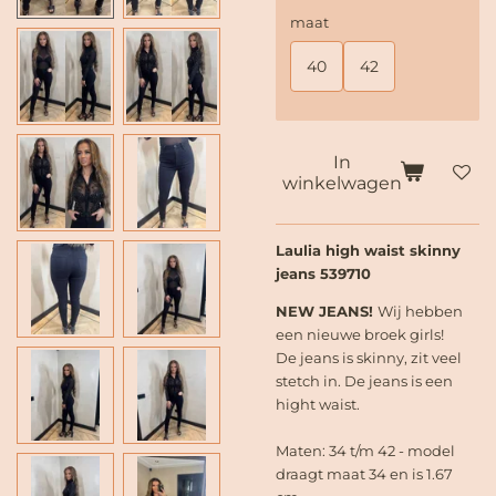
maat
40
42
In
winkelwagen
Laulia high waist skinny
jeans 539710
NEW JEANS!
Wij hebben
een nieuwe broek girls!
De jeans is skinny, zit veel
stetch in. De jeans is een
hight waist.
Maten: 34 t/m 42 - model
draagt maat 34 en is 1.67