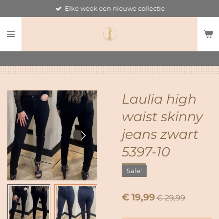
Elke week een nieuwe collectie
Ga
direct
naar
de
hoofdinhoud
Laulia high
waist skinny
jeans zwart
5397-10
Sale!
€ 19,99
€ 29,99