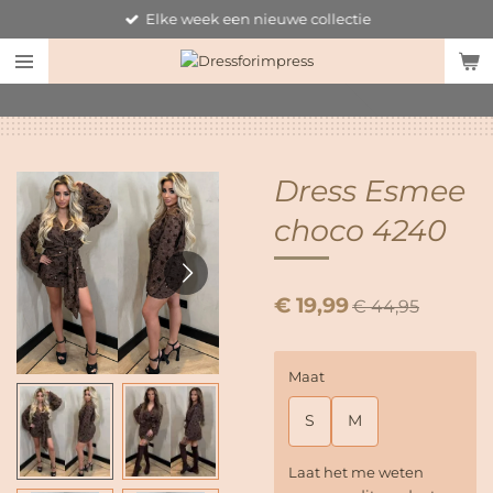
Elke week een nieuwe collectie
Ga
direct
naar
de
hoofdinhoud
Dress Esmee
choco 4240
€ 19,99
€ 44,95
Maat
S
M
Laat het me weten