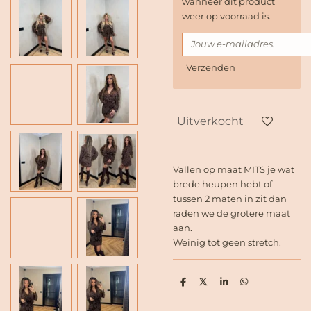
wanneer dit product
weer op voorraad is.
Verzenden
Uitverkocht
Vallen op maat MITS je wat
brede heupen hebt of
tussen 2 maten in zit dan
raden we de grotere maat
aan.
Weinig tot geen stretch.
D
D
S
D
e
e
h
e
l
e
a
l