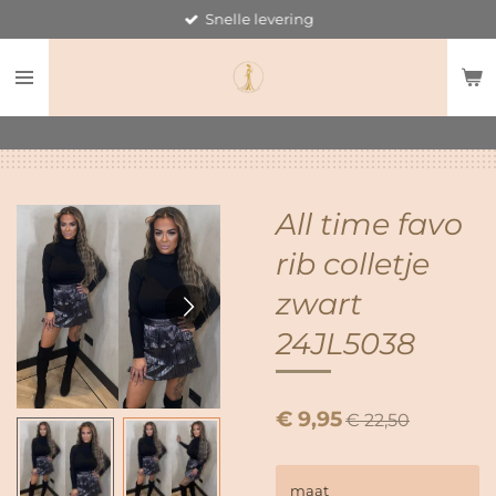
Snelle levering
Ga
direct
naar
de
hoofdinhoud
All time favo
rib colletje
zwart
24JL5038
€ 9,95
€ 22,50
maat