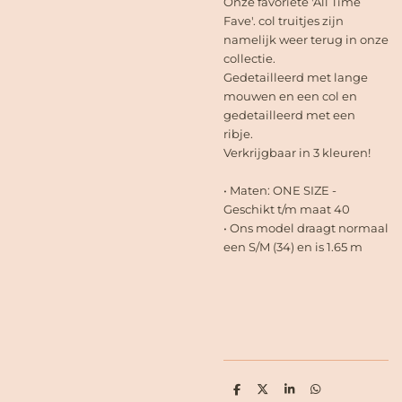
Onze favoriete 'All Time
Fave'. col truitjes zijn
namelijk weer terug in onze
collectie.
Gedetailleerd met lange
mouwen en een col en
gedetailleerd met een
ribje.
Verkrijgbaar in 3 kleuren!
• Maten: ONE SIZE -
Geschikt t/m maat 40
• Ons model draagt normaal
een S/M (34) en is 1.65 m
D
D
S
D