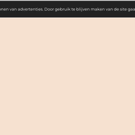
onen van advertenties. Door gebruik te blijven maken van de site ga
Nieuwsbrief
chrijf je in voor onze nieuwsbrief en ontvang als eerste onze
ieuwste collectie, acties en kortingen
chrijf je in voor de nieuwsbrief en ontvang 10% korting
ef je email op om te abonneren. bijv. e.g abc@xyz.com
Inschrijven