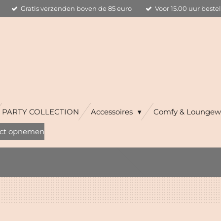
Gratis verzenden boven de 85 euro
Voor 15.00 uur beste
PARTY COLLECTION
Accessoires
Comfy & Loungew
ct opnemen