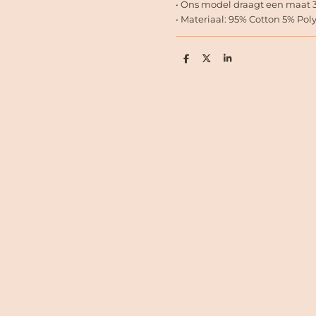
• Ons model draagt een maat 3
• Materiaal: 95% Cotton 5% Pol
D
D
S
e
e
h
l
e
a
e
l
r
n
e