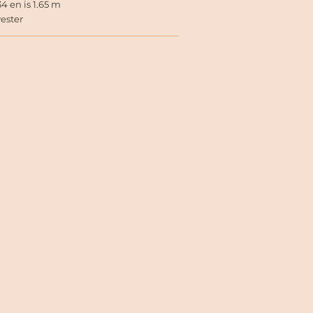
4 en is 1.65 m
yester