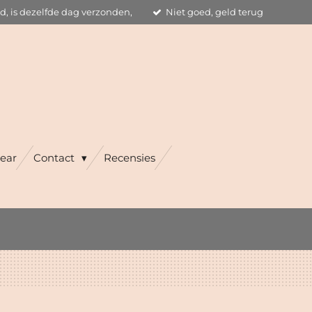
ld, is dezelfde dag verzonden,
Niet goed, geld terug
ear
Contact
Recensies