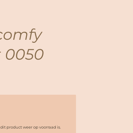
/comfy
t 0050
it product weer op voorraad is.