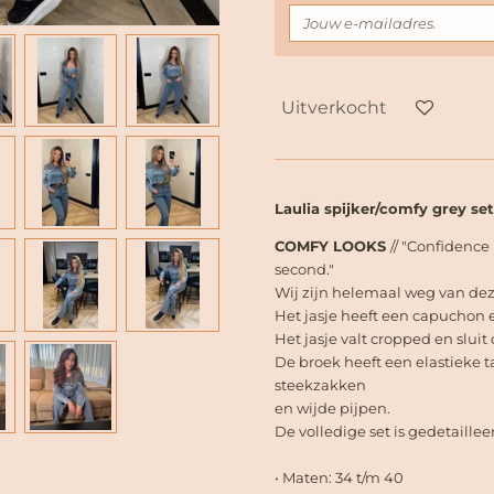
Uitverkocht
Laulia spijker/comfy grey set
COMFY LOOKS
// "Confidence 
second."
Wij zijn helemaal weg van dez
Het jasje heeft een capuchon
Het jasje valt cropped en slui
De broek heeft een elastieke t
steekzakken
en wijde pijpen.
De volledige set is gedetaill
• Maten: 34 t/m 40