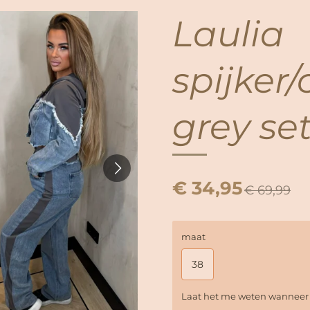
Laulia
spijker
grey se
€ 34,95
€ 69,99
maat
38
Laat het me weten wanneer d