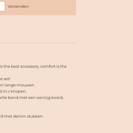
Verzenden
is the best accessory, comfort is the
e set!
 en lange mouwen.
t d.m.v knopen.
aille band met een aanrijg koord,
eerd met denim stukken.