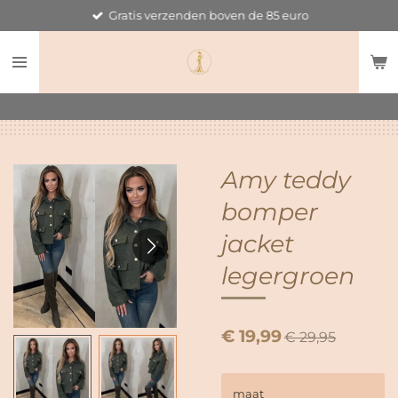
Gratis verzenden boven de 85 euro
Ga
direct
naar
de
hoofdinhoud
Amy teddy
bomper
jacket
legergroen
€ 19,99
€ 29,95
maat