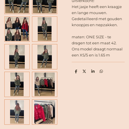
uitverkocht!
Het jasje heeft een kraagje
en lange mouwen.
Gedetailleerd met gouden
knoopjes en nepzakken.
maten: ONE SIZE - te
dragen tot een maat 42.
O
ns model draagt normaal
een XS/S en is 1.65 m
D
D
S
D
e
e
h
e
l
e
a
l
e
l
r
e
n
e
n