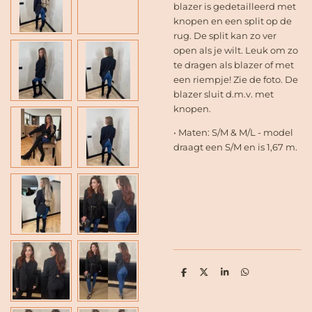
blazer is gedetailleerd met
knopen en een split op de
rug. De split kan zo ver
open als je wilt. Leuk om zo
te dragen als blazer of met
een riempje! Zie de foto. De
blazer sluit d.m.v. met
knopen.
• Maten: S/M & M/L - model
draagt een S/M en is 1,67 m.
D
D
S
D
e
e
h
e
l
e
a
l
e
l
r
e
n
e
n