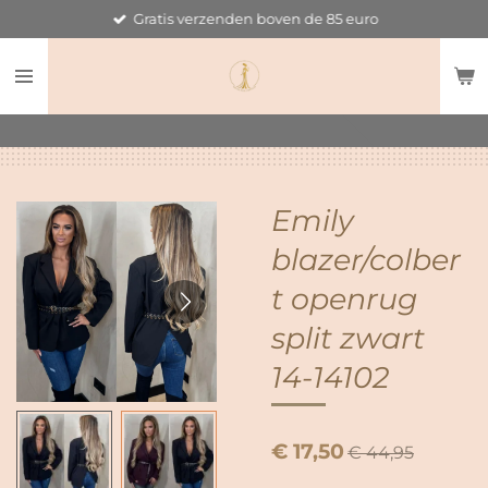
Gratis verzenden boven de 85 euro
Ga
direct
naar
de
hoofdinhoud
Emily
blazer/colber
t openrug
split zwart
14-14102
€ 17,50
€ 44,95