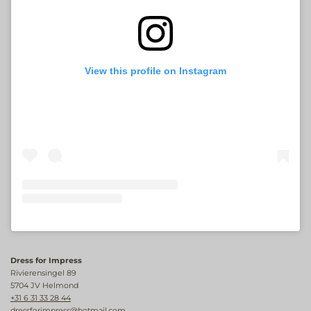
View this profile on Instagram
Dress for Impress
Rivierensingel 89
5704 JV Helmond
+31 6 31 33 28 44
dressforimpress@hotmail.com