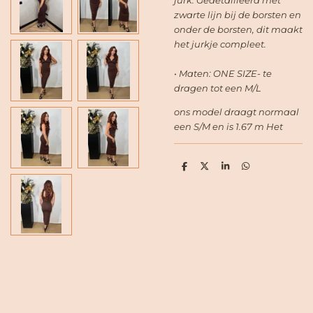
jurk. Gedetailleerd met
zwarte lijn bij de borsten en
onder de borsten, dit maakt
het jurkje compleet.
• Maten: ONE SIZE- te
dragen tot een M/L
ons model draagt normaal
een S/M en is 1.67 m Het
D
D
S
D
e
e
h
e
l
e
a
l
e
l
r
e
n
e
n