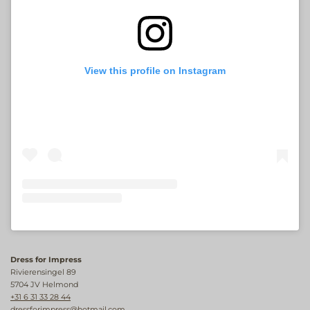
View this profile on Instagram
Dress for Impress
Rivierensingel 89
5704 JV Helmond
+31 6 31 33 28 44
dressforimpress@hotmail.com