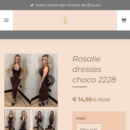
Gratis verzenden boven de 85 euro
Ga
direct
naar
de
hoofdinhoud
Rosalie
dresses
choco 2228
€ 14,95
€ 39,99
Maat
One size