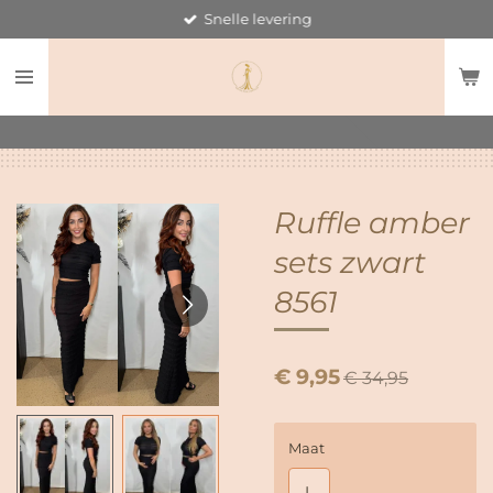
Snelle levering
Ga
direct
naar
de
hoofdinhoud
Ruffle amber
sets zwart
8561
€ 9,95
€ 34,95
Maat
L