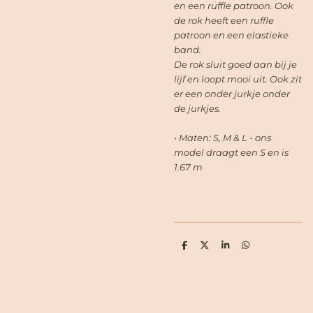
en een ruffle patroon. Ook
de rok heeft een ruffle
patroon en een elastieke
band.
De rok sluit goed aan bij je
lijf en loopt mooi uit. Ook zit
er een onder jurkje onder
de jurkjes.
• Maten: S, M & L - ons
model draagt een S en is
1.67 m
D
D
S
D
e
e
h
e
l
e
a
l
e
l
r
e
n
e
n