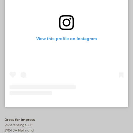
View this profile on Instagram
Dress for Impress
Rivierensingel 89
5704 JV Helmond