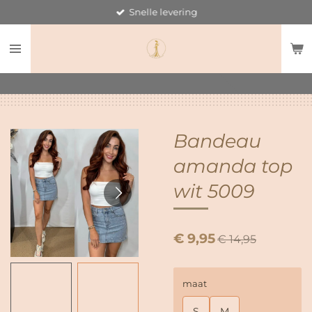
Snelle levering
Ga
direct
naar
de
hoofdinhoud
Bandeau
amanda top
wit 5009
€ 9,95
€ 14,95
maat
S
M