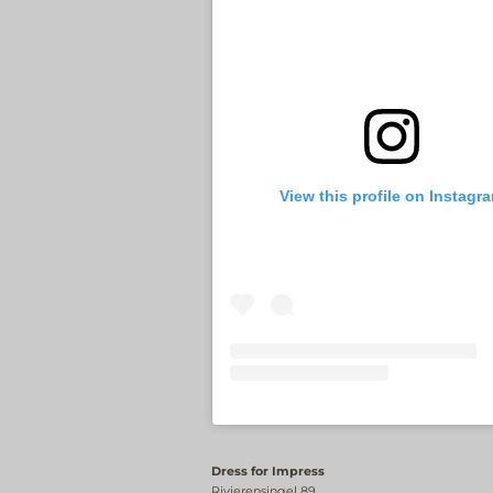
View this profile on Instagr
Dress for Impress
Rivierensingel 89