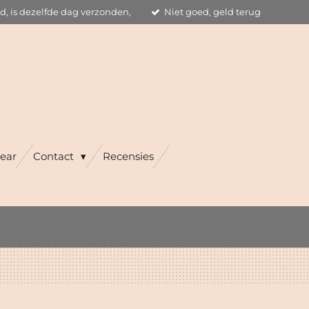
ld, is dezelfde dag verzonden,
Niet goed, geld terug
ear
Contact
Recensies