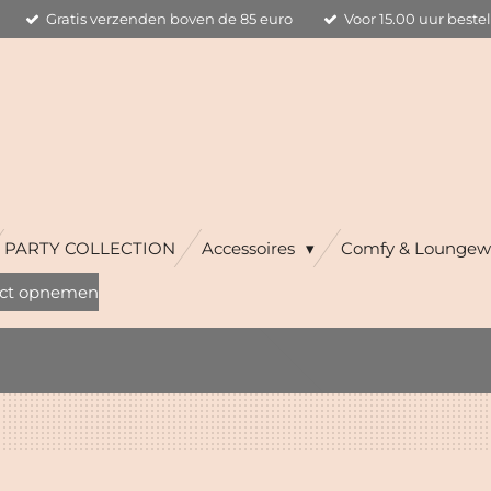
Gratis verzenden boven de 85 euro
Voor 15.00 uur beste
PARTY COLLECTION
Accessoires
Comfy & Loungew
ct opnemen