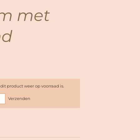
em met
nd
it product weer op voorraad is.
Verzenden