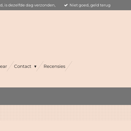
ld, is dezelfde dag verzonden,
Niet goed, geld terug
ear
Contact
Recensies