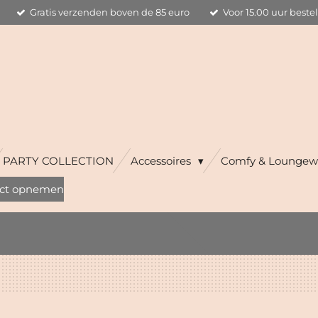
Gratis verzenden boven de 85 euro
Voor 15.00 uur beste
PARTY COLLECTION
Accessoires
Comfy & Loungew
ct opnemen