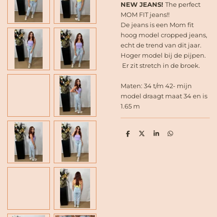
NEW JEANS!
The perfect
MOM FIT jeans!!
De jeans is een Mom fit
hoog model cropped jeans,
echt de trend van dit jaar.
Hoger model bij de pijpen.
Er zit stretch in de broek.
Maten: 34 t/m 42- mijn
model draagt maat 34 en is
1.65 m
D
D
S
D
e
e
h
e
l
e
a
l
e
l
r
e
n
e
n