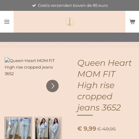
Gratis verzenden boven de 85 euro
Ga
direct
naar
de
hoofdinhoud
Queen Heart
MOM FIT
High rise
cropped
jeans 3652
€ 9,99
€ 49,95