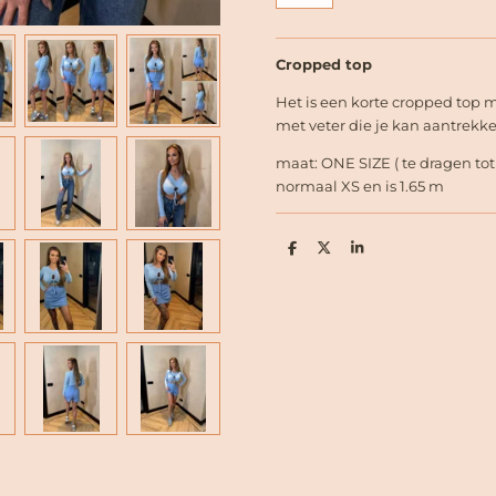
Cropped top
Het is een korte cropped top
met veter die je kan aantrekke
maat: ONE SIZE ( te dragen to
normaal XS en is 1.65 m
D
D
S
e
e
h
l
e
a
e
l
r
n
e