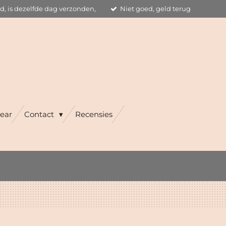
ld, is dezelfde dag verzonden,
Niet goed, geld terug
ear
Contact
Recensies