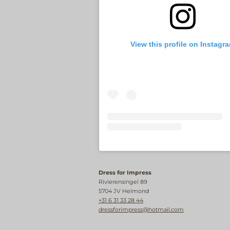
View this profile on Instagr
Dress for Impress
Rivierensingel 89
5704 JV Helmond
+31 6 31 33 28 44
dressforimpress@hotmail.com