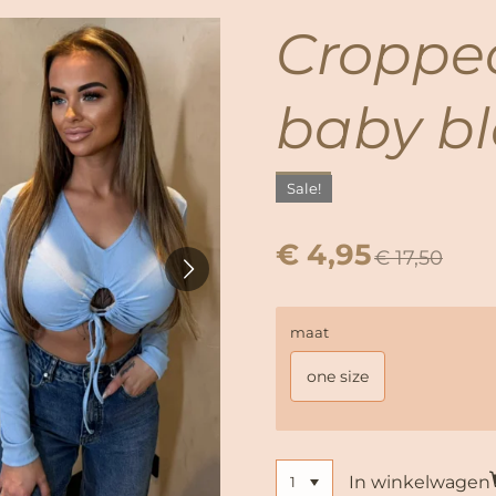
Croppe
baby bl
Sale!
€ 4,95
€ 17,50
maat
one size
In winkelwagen