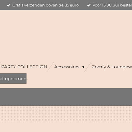
Gratis verzenden boven de 85 euro
Voor 15.00 uur beste
PARTY COLLECTION
Accessoires
Comfy & Loungew
ct opnemen