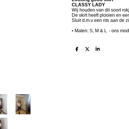
CLASSY LADY
Wij houden van dit soort rok
De skirt heeft plooien en een
Sluit d.m.v een rits aan de zi
• Maten: S, M & L - ons mod
D
D
S
e
e
h
l
e
a
e
l
r
n
e