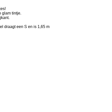
jes!
 glam tintje.
jkant.
el draagt een S en is 1,65 m