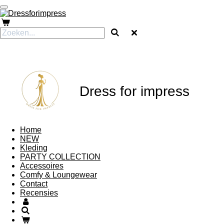
Ga
direct
naar
de
hoofdinhoud
Dress for impress
Home
NEW
Kleding
PARTY COLLECTION
Accessoires
Comfy & Loungewear
Contact
Recensies