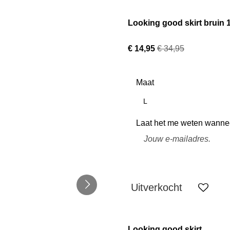
Looking good skirt bruin 
€ 14,95
€ 34,95
Maat
L
Laat het me weten wanneer
Uitverkocht
Looking good skirt