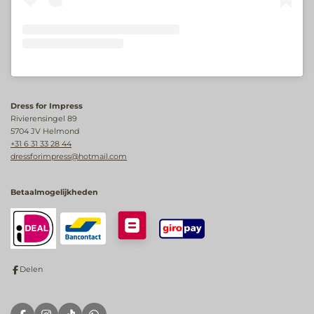
Dress for Impress
Rivierensingel 89
5704 JV Helmond
+31 6 31 33 28 44
dressforimpress@hotmail.com
Betaalmogelijkheden
Delen