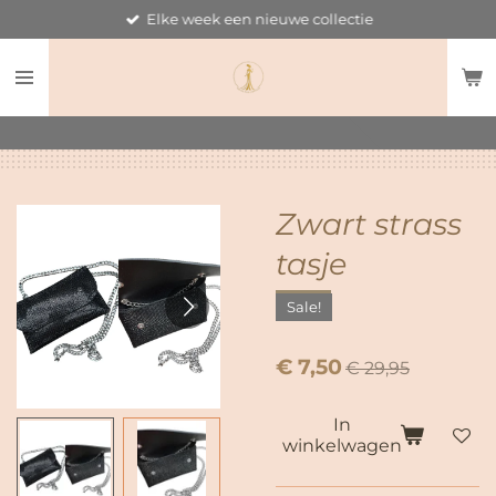
Elke week een nieuwe collectie
Ga
direct
naar
de
hoofdinhoud
Zwart strass
tasje
Sale!
€ 7,50
€ 29,95
In
winkelwagen