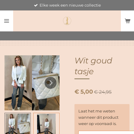
Elke week een nieuwe collectie
Ga
direct
naar
de
hoofdinhoud
Wit goud
tasje
€ 5,00
€ 24,95
Laat het me weten
wanneer dit product
weer op voorraad is.