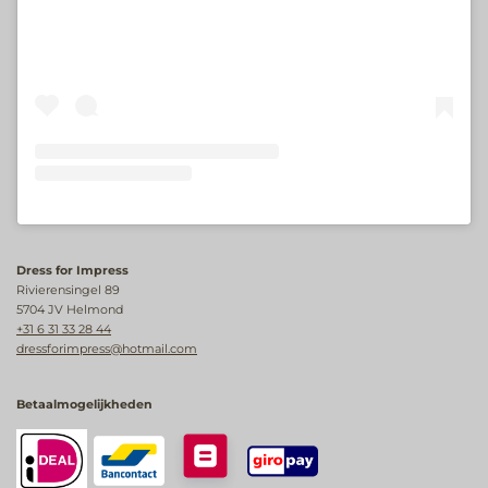
Dress for Impress
Rivierensingel 89
5704 JV Helmond
+31 6 31 33 28 44
dressforimpress@hotmail.com
Betaalmogelijkheden