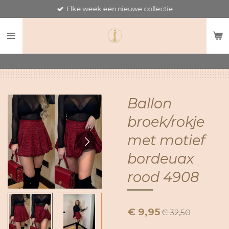
Elke week een nieuwe collectie
Ga
direct
naar
de
hoofdinhoud
Ballon
broek/rokje
met motief
bordeuax
rood 4908
€ 9,95
€ 32,50