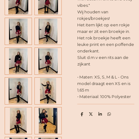
vibes."
Wij houden van
rokjes/broekjes!
Het item lijkt op een rokje
maar er zit een broekje in.
Het rok broekje heeft een
leuke print en een poffende
onderkant.
Sluit d.m.v een rits aan de
zijkant
• Maten: XS, S, M & L - Ons
model draagt een XS en is
1,65 m
• Materiaal: 100% Polyester
D
D
S
D
e
e
h
e
l
e
a
l
e
l
r
e
n
e
n