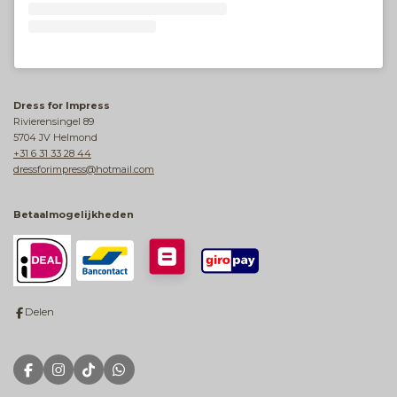
Dress for Impress
Rivierensingel 89
5704 JV Helmond
+31 6 31 33 28 44
dressforimpress@hotmail.com
Betaalmogelijkheden
Delen
F
I
T
W
a
n
i
h