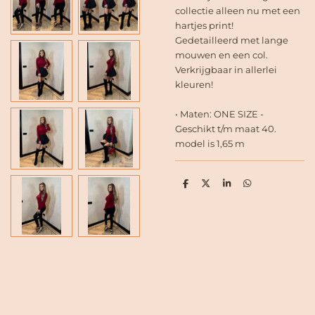
collectie alleen nu met een
hartjes print!
Gedetailleerd met lange
mouwen en een col.
Verkrijgbaar in allerlei
kleuren!
• Maten: ONE SIZE -
Geschikt t/m maat 40.
model is 1,65 m
D
D
S
D
e
e
h
e
l
e
a
l
e
l
r
e
n
e
n