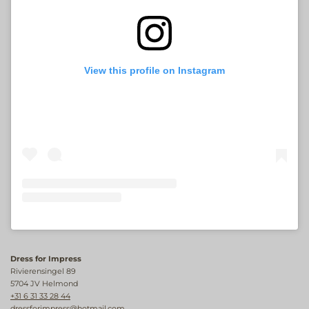
View this profile on Instagram
Dress for Impress
Rivierensingel 89
5704 JV Helmond
+31 6 31 33 28 44
dressforimpress@hotmail.com