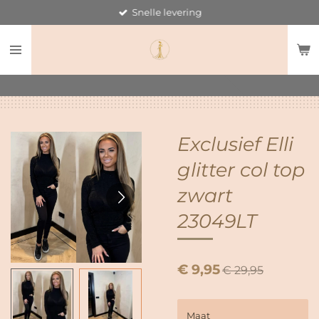
Snelle levering
Ga
direct
naar
de
hoofdinhoud
Exclusief Elli
glitter col top
zwart
23049LT
€ 9,95
€ 29,95
Maat