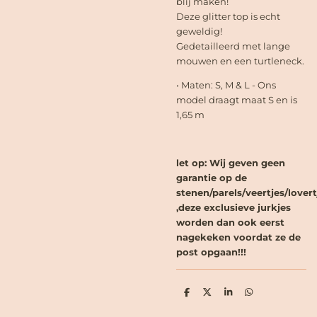
blij maken!
Deze glitter top is echt
geweldig!
Gedetailleerd met lange
mouwen en een turtleneck.
• Maten: S, M & L - Ons
model draagt maat S en is
1,65 m
let op: Wij geven geen
garantie op de
stenen/parels/veertjes/lovert
,deze exclusieve jurkjes
worden dan ook eerst
nagekeken voordat ze de
post opgaan!!!
D
D
S
D
e
e
h
e
l
e
a
l