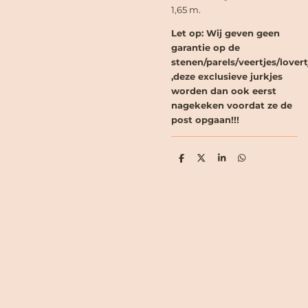
1,65 m.
Let op: Wij geven geen
garantie op de
stenen/parels/veertjes/lovert
,deze exclusieve jurkjes
worden dan ook eerst
nagekeken voordat ze de
post opgaan!!!
D
D
S
D
e
e
h
e
l
e
a
l
e
l
r
e
n
e
n