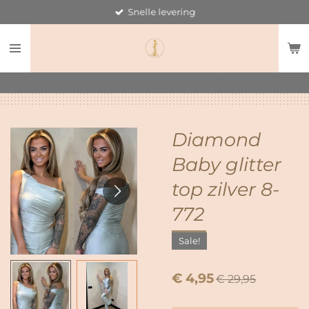
Snelle levering
Ga
direct
naar
de
hoofdinhoud
Diamond
Baby glitter
top zilver 8-
772
Sale!
€ 4,95
€ 29,95