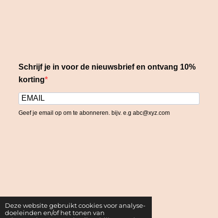
Nieuwsbrief
0
5
2
6
Schrijf je in voor onze nieuwsbrief en ontvang als
3
eerste onze nieuwste collectie, acties en kortingen
1
6
Schrijf je in voor de nieuwsbrief en ontvang 10%
s
t
korting
e
r
r
e
Geef je email op om te abonneren. bijv. e.g abc@xyz.com
n
Inschrijven
Deze website gebruikt cookies voor analyse-
doeleinden en/of het tonen van