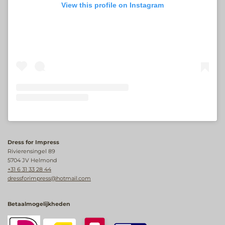
View this profile on Instagram
Dress for Impress
Rivierensingel 89
5704 JV Helmond
+31 6 31 33 28 44
dressforimpress@hotmail.com
Betaalmogelijkheden