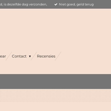
ld, is dezelfde dag verzonden,
Niet goed, geld terug
ear
Contact
Recensies