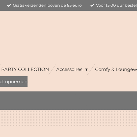
Gratis verzenden boven de 85 euro
Voor 15.00 uur beste
PARTY COLLECTION
Accessoires
Comfy & Loungew
ct opnemen