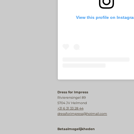
View this profile on Instagr
Dress for Impress
Rivierensingel 89
5704 JV Helmond
+31 6 31 33 28 44
dressforimpress@hotmail.com
Betaalmogelijkheden