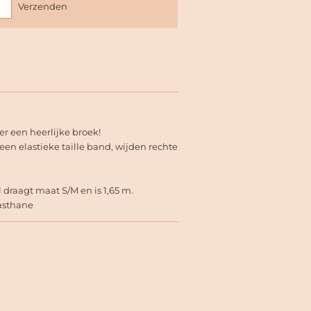
Verzenden
r een heerlijke broek!
een elastieke taille band, wijden rechte
 draagt maat S/M en is 1,65 m.
lasthane