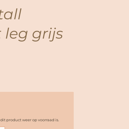
tall
 leg grijs
it product weer op voorraad is.