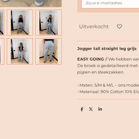
Uitverkocht
Jogger tall straight leg grijs
EASY GOING
// We hebben wee
De broek is gedetailleerd met 
pijpen en steekzakken.
• Maten: S/M & M/L - ons model
• Materiaal: 90% Cotton 10% E
D
D
S
e
e
h
l
e
a
e
l
r
n
e