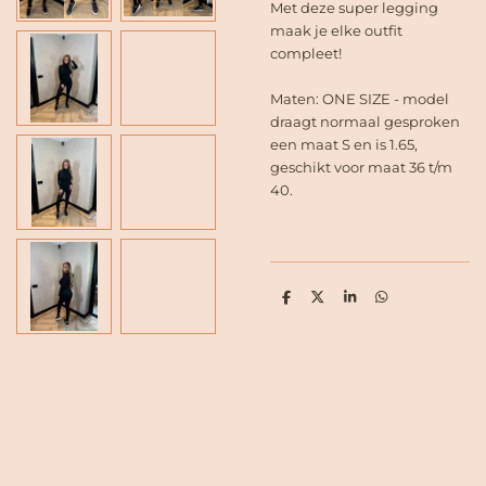
Met deze super legging
maak je elke outfit
compleet!
Maten: ONE SIZE - model
draagt normaal gesproken
een maat S en is 1.65,
geschikt voor maat 36 t/m
40.
D
D
S
D
e
e
h
e
l
e
a
l
e
l
r
e
n
e
n