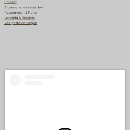
Contact
Algemene voorwaarden
Retourneren & Ruilen
Levertijd & Betalen\
Veelgestelde vragen