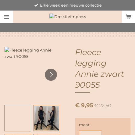
Elke week een nieuwe collectie
Ga
direct
naar
de
hoofdinhoud
Fleece
legging
Annie zwart
90055
€ 9,95
€ 22,50
maat