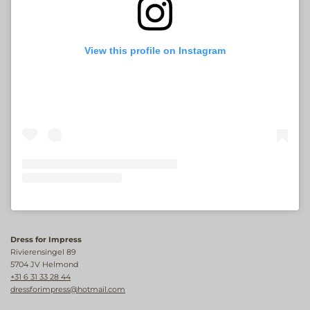
View this profile on Instagram
Dress for Impress
Rivierensingel 89
5704 JV Helmond
+31 6 31 33 28 44
dressforimpress@hotmail.com