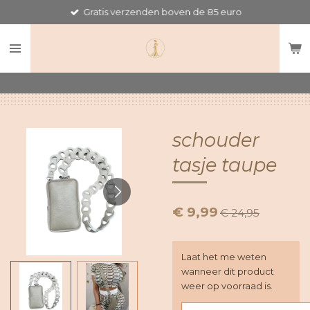
Gratis verzenden boven de 85 euro
Ga
direct
naar
de
hoofdinhoud
schouder
tasje taupe
€ 9,99
€ 24,95
Laat het me weten
wanneer dit product
weer op voorraad is.