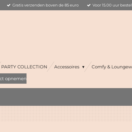
Gratis verzenden boven de 85 euro
Voor 15.00 uur beste
PARTY COLLECTION
Accessoires
Comfy & Loungew
ct opnemen