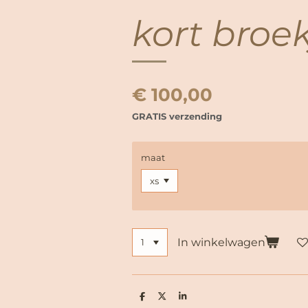
kort broek
€ 100,00
GRATIS verzending
maat
In winkelwagen
D
D
S