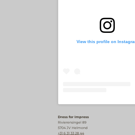
View this profile on Instagr
Dress for Impress
Rivierensingel 89
5704 JV Helmond
+31 6 31 33 28 44