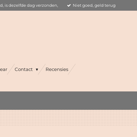
ld, is dezelfde dag verzonden,
Niet goed, geld terug
ear
Contact
Recensies