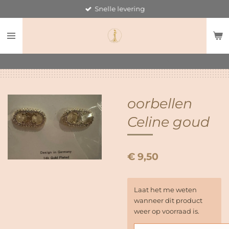
Snelle levering
Ga
direct
naar
de
hoofdinhoud
oorbellen
Celine goud
€ 9,50
Laat het me weten
wanneer dit product
weer op voorraad is.