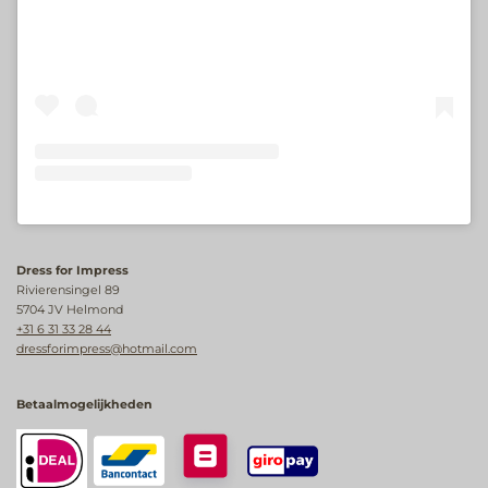
Dress for Impress
Rivierensingel 89
5704 JV Helmond
+31 6 31 33 28 44
dressforimpress@hotmail.com
Betaalmogelijkheden