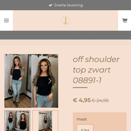
Snelle levering
Ga
direct
naar
de
hoofdinhoud
off shoulder
top zwart
08891-1
€ 4,95
€ 24,95
maat
S/M