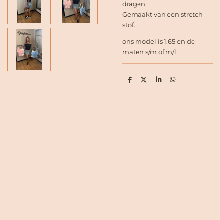
dragen.
Gemaakt van een stretch
stof.
ons model is 1.65 en de
maten s/m of m/l
D
D
S
D
e
e
h
e
l
e
a
l
e
l
r
e
n
e
n