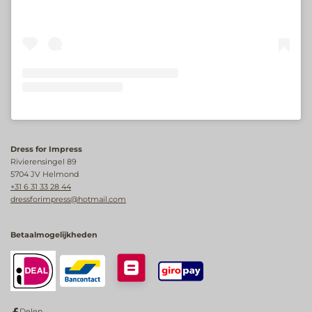
Dress for Impress
Rivierensingel 89
5704 JV Helmond
+31 6 31 33 28 44
dressforimpress@hotmail.com
Betaalmogelijkheden
Delen