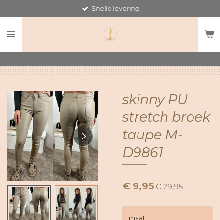
Snelle levering
Ga
direct
naar
de
hoofdinhoud
skinny PU
stretch broek
taupe M-
D9861
€ 9,95
€ 29,95
maat