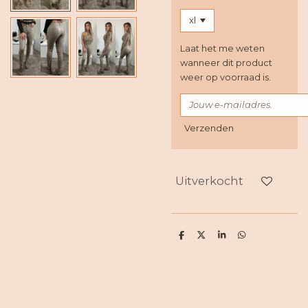
Laat het me weten
wanneer dit product
weer op voorraad is.
Verzenden
Uitverkocht
D
D
S
D
e
e
h
e
l
e
a
l
e
l
r
e
n
e
n