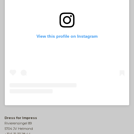
View this profile on Instagram
Dress for Impress
Rivierensingel 89
5704 JV Helmond
+31 6 31 33 28 44