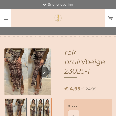
Snelle levering
Ga
direct
naar
de
hoofdinhoud
rok
bruin/beige
23025-1
€ 4,95
€ 24,95
maat
m