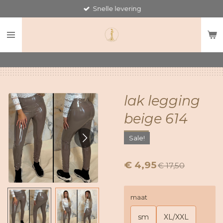
Snelle levering
Ga
direct
naar
de
hoofdinhoud
lak legging
beige 614
Sale!
€ 4,95
€ 17,50
maat
sm
XL/XXL