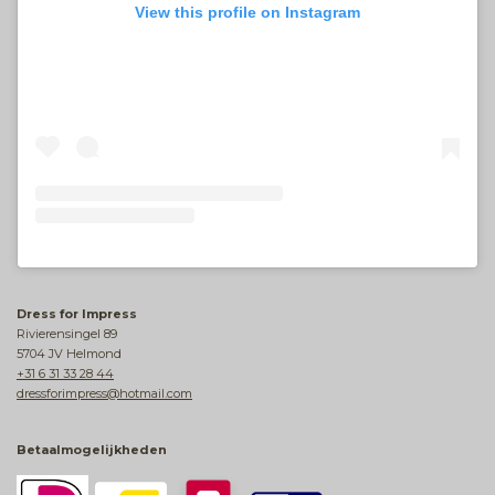
View this profile on Instagram
Dress for Impress
Rivierensingel 89
5704 JV Helmond
+31 6 31 33 28 44
dressforimpress@hotmail.com
Betaalmogelijkheden