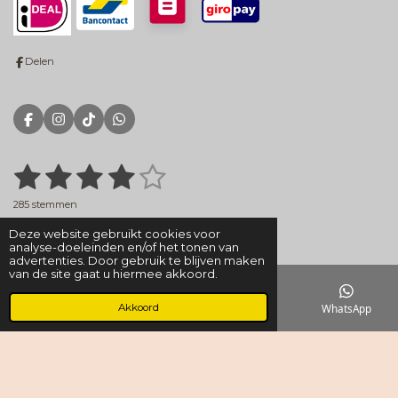
Delen
F
I
T
W
a
n
i
h
c
s
k
a
e
t
T
t
1
2
3
4
5
S
R
b
a
o
s
t
a
o
g
k
A
s
s
s
s
s
e
t
o
r
p
285 stemmen
m
k
a
p
i
m
t
t
t
t
t
m
© 2018 - 2022 Dress for Impress
e
Deze website gebruikt cookies voor
n
n
analyse-doeleinden en/of het tonen van
g
e
e
e
e
e
advertenties. Door gebruik te blijven maken
:
van de site gaat u hiermee akkoord.
r
r
r
r
r
3
.
Akkoord
E-mailadres
Telefoonnummer
Kaart
WhatsApp
r
r
r
r
7
6
e
e
e
e
8
4
n
n
n
n
2
1